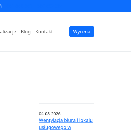
ń
661 666 361
880 652 384
alizacje
Blog
Kontakt
Wycena
04-08-2026
Wentylacja biura i lokalu
usługowego w