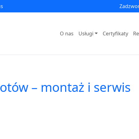
us
Zadzwo
O nas
Usługi
Certyfikaty
Re
otów – montaż i serwis