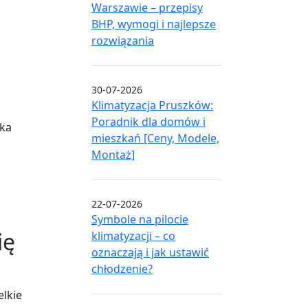
Warszawie – przepisy
BHP, wymogi i najlepsze
rozwiązania
30-07-2026
Klimatyzacja Pruszków:
Poradnik dla domów i
lka
mieszkań [Ceny, Modele,
Montaż]
22-07-2026
Symbole na pilocie
ię
klimatyzacji – co
oznaczają i jak ustawić
chłodzenie?
elkie