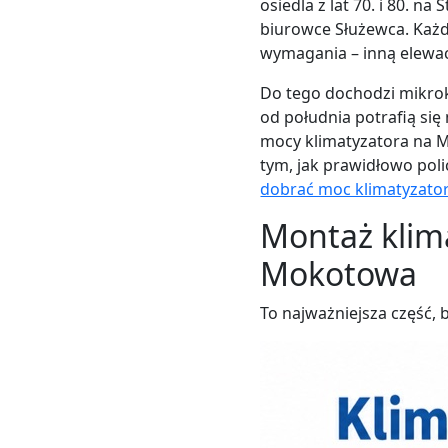
osiedla z lat 70. i 80. 
biurowce Służewca. Każ
wymagania – inną elewacj
Do tego dochodzi mikrok
od południa potrafią si
mocy klimatyzatora na M
tym, jak prawidłowo pol
dobrać moc klimatyzato
Montaż klim
Mokotowa
To najważniejsza część, b