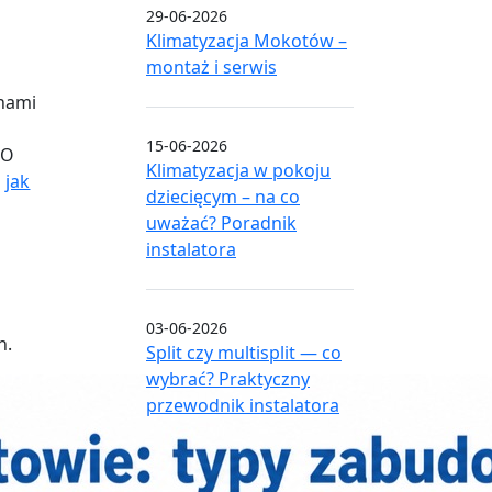
29-06-2026
Klimatyzacja Mokotów –
montaż i serwis
knami
15-06-2026
 O
Klimatyzacja w pokoju
u
jak
dziecięcym – na co
uważać? Poradnik
instalatora
03-06-2026
h.
Split czy multisplit — co
wybrać? Praktyczny
przewodnik instalatora