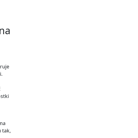
bna
ruje
i.
ć
stki
 ma
 tak,