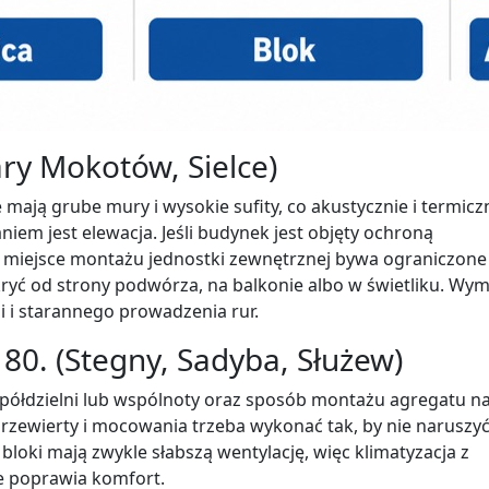
ry Mokotów, Sielce)
ają grube mury i wysokie sufity, co akustycznie i termicz
niem jest elewacja. Jeśli budynek jest objęty ochroną
 miejsce montażu jednostki zewnętrznej bywa ograniczone
kryć od strony podwórza, na balkonie albo w świetliku. Wy
cji i starannego prowadzenia rur.
 i 80. (Stegny, Sadyba, Służew)
spółdzielni lub wspólnoty oraz sposób montażu agregatu n
. Przewierty i mocowania trzeba wykonać tak, by nie naruszy
 bloki mają zwykle słabszą wentylację, więc klimatyzacja z
ie poprawia komfort.