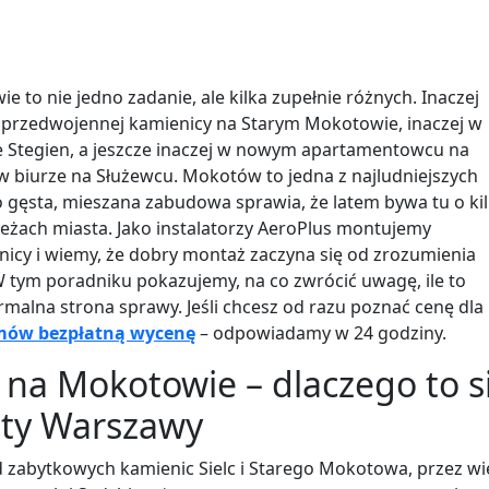
e to nie jedno zadanie, ale kilka zupełnie różnych. Inaczej
 przedwojennej kamienicy na Starym Mokotowie, inaczej w
 Stegien, a jeszcze inaczej w nowym apartamentowcu na
biurze na Służewcu. Mokotów to jedna z najludniejszych
o gęsta, mieszana zabudowa sprawia, że latem bywa tu o ki
rzeżach miasta. Jako instalatorzy AeroPlus montujemy
elnicy i wiemy, że dobry montaż zaczyna się od zrozumienia
tym poradniku pokazujemy, na co zwrócić uwagę, ile to
ormalna strona sprawy. Jeśli chcesz od razu poznać cenę dla
mów bezpłatną wycenę
– odpowiadamy w 24 godziny.
 na Mokotowie – dlaczego to s
zty Warszawy
 zabytkowych kamienic Sielc i Starego Mokotowa, przez wi