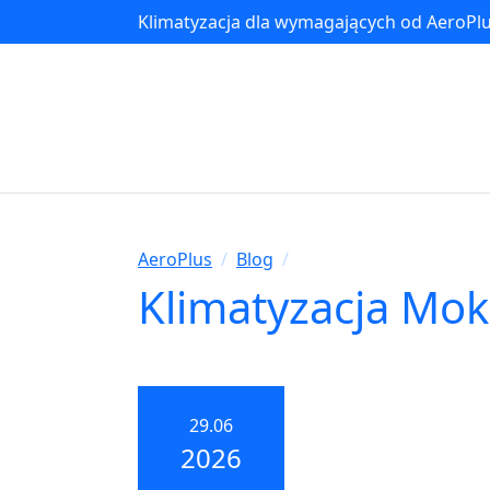
Klimatyzacja dla wymagających od AeroPl
AeroPlus
/
Blog
/
Klimatyzacja Mok
29.06
2026