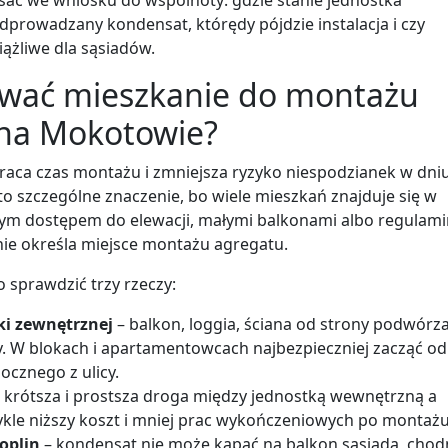
isać we wniosku do wspólnoty: gdzie stanie jednostka
dprowadzany kondensat, którędy pójdzie instalacja i czy
iążliwe dla sąsiadów.
ować mieszkanie do montażu
 na Mokotowie?
aca czas montażu i zmniejsza ryzyko niespodzianek w dni
o szczególne znaczenie, bo wiele mieszkań znajduje się w
ym dostępem do elewacji, małymi balkonami albo regulam
nie określa miejsce montażu agregatu.
o sprawdzić trzy rzeczy:
ki zewnętrznej
– balkon, loggia, ściana od strony podwórz
y. W blokach i apartamentowcach najbezpieczniej zacząć od
ocznego z ulicy.
 krótsza i prostsza droga między jednostką wewnętrzną a
kle niższy koszt i mniej prac wykończeniowych po montażu
oplin
– kondensat nie może kapać na balkon sąsiada, chod