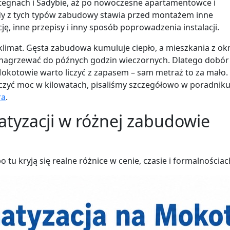
na Stegnach i Sadybie, aż po nowoczesne apartamentowce i
dy z tych typów zabudowy stawia przed montażem inne
ę, inne przepisy i inny sposób poprowadzenia instalacji.
limat. Gęsta zabudowa kumuluje ciepło, a mieszkania z o
ę nagrzewać do późnych godzin wieczornych. Dlatego dobór
okotowie warto liczyć z zapasem – sam metraż to za mało.
iczyć moc w kilowatach, pisaliśmy szczegółowo w poradnik
ra
.
atyzacji w różnej zabudowie
o tu kryją się realne różnice w cenie, czasie i formalnościac