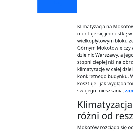
Blog
Klimatyzacja na Mokotowi
montuje się jednostkę w
wielkopłytowym bloku ze
Górnym Mokotowie czy w 
dzielnic Warszawy, a jeg
stopni cieplej niż na ob
klimatyzację w całej dzi
konkretnego budynku. W 
kosztuje i jak wygląda f
swojego mieszkania,
za
Klimatyzacja
różni od res
Mokotów rozciąga się od