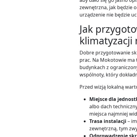
aby dało się go jasno op
zewnętrzna, jak będzie o
urządzenie nie będzie uc
Jak przygot
klimatyzacji
Dobre przygotowanie skr
prac. Na Mokotowie ma t
budynkach z ograniczon
wspólnoty, który dokład
Przed wizją lokalną wart
Miejsce dla jednost
albo dach techniczn
miejsca najmniej wid
Trasa instalacji
– im
zewnętrzną, tym zwy
Odprowadzenie skr