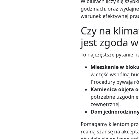
W biurach liczy się szyb
godzinach, oraz wydajne 
warunek efektywnej prac
Czy na klim
jest zgoda 
To najczęstsze pytanie n
Mieszkanie w blok
w część wspólną bud
Procedury bywają ró
Kamienica objęta 
potrzebne uzgodnie
zewnętrznej.
Dom jednorodzinn
Pomagamy klientom przej
realną szansę na akcept