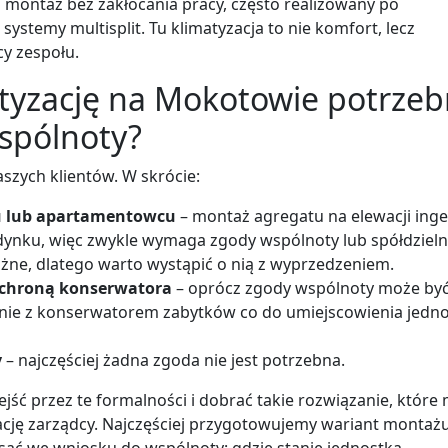
ki montaż bez zakłócania pracy, często realizowany po
systemy multisplit. Tu klimatyzacja to nie komfort, lecz
y zespołu.
atyzację na Mokotowie potrze
wspólnoty?
aszych klientów. W skrócie:
u lub apartamentowcu
– montaż agregatu na elewacji inge
ynku, więc zwykle wymaga zgody wspólnoty lub spółdzieln
żne, dlatego warto wystąpić o nią z wyprzedzeniem.
ochroną konserwatora
– oprócz zgody wspólnoty może by
nie z konserwatorem zabytków co do umiejscowienia jedno
y
– najczęściej żadna zgoda nie jest potrzebna.
ść przez te formalności i dobrać takie rozwiązanie, które
ację zarządcy. Najczęściej przygotowujemy wariant montażu