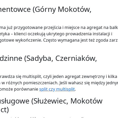
entowce (Górny Mokotów,
ma już przygotowane przejścia i miejsce na agregat na bal
stetyka – klienci oczekują ukrytego prowadzenia instalacji i
 gotowe wykończenie. Często wymagana jest też zgoda zar
zinne (Sadyba, Czerniaków,
awdza się multisplit, czyli jeden agregat zewnętrzny i kilka
w różnych pomieszczeniach. Jeśli wahasz się między jedn
 pomoże porównanie
split czy multisplit
.
e usługowe (Służewiec, Mokotów
ct)