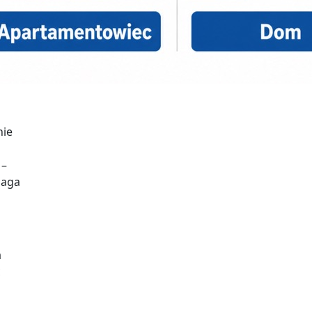
nie
 –
maga
a
ć