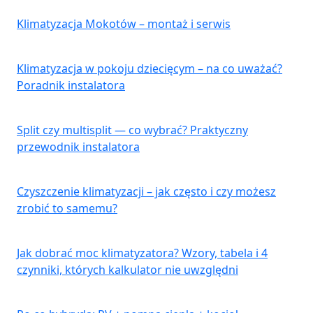
Klimatyzacja Mokotów – montaż i serwis
Klimatyzacja w pokoju dziecięcym – na co uważać?
Poradnik instalatora
Split czy multisplit — co wybrać? Praktyczny
przewodnik instalatora
Czyszczenie klimatyzacji – jak często i czy możesz
zrobić to samemu?
Jak dobrać moc klimatyzatora? Wzory, tabela i 4
czynniki, których kalkulator nie uwzględni