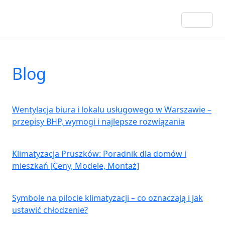
Blog
Wentylacja biura i lokalu usługowego w Warszawie –
przepisy BHP, wymogi i najlepsze rozwiązania
Klimatyzacja Pruszków: Poradnik dla domów i
mieszkań [Ceny, Modele, Montaż]
Symbole na pilocie klimatyzacji – co oznaczają i jak
ustawić chłodzenie?