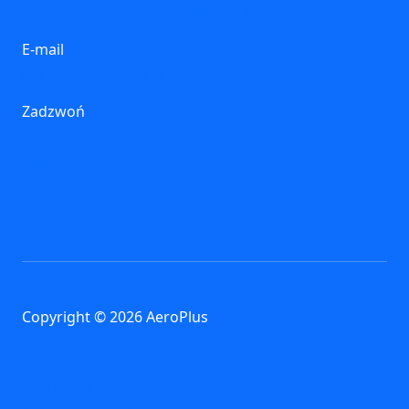
Aleja Wilanowska 9A U2, 02-765 Warszawa
E-mail
kontakt@aeroplus.pl
Zadzwoń
661 666 361
880 652 384
Copyright © 2026 AeroPlus
Nasza wizytówka
Polityka prywatności