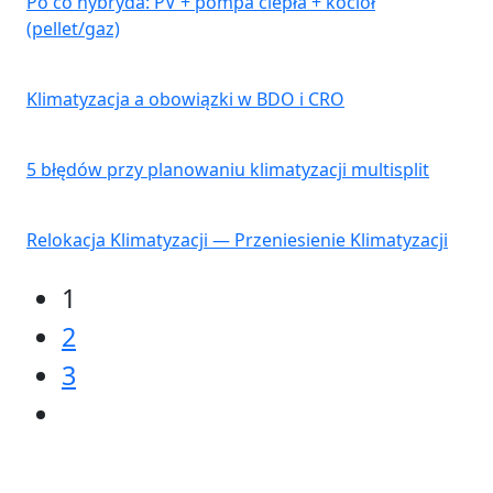
Po co hybryda: PV + pompa ciepła + kocioł
(pellet/gaz)
Klimatyzacja a obowiązki w BDO i CRO
5 błędów przy planowaniu klimatyzacji multisplit
Relokacja Klimatyzacji — Przeniesienie Klimatyzacji
1
2
3