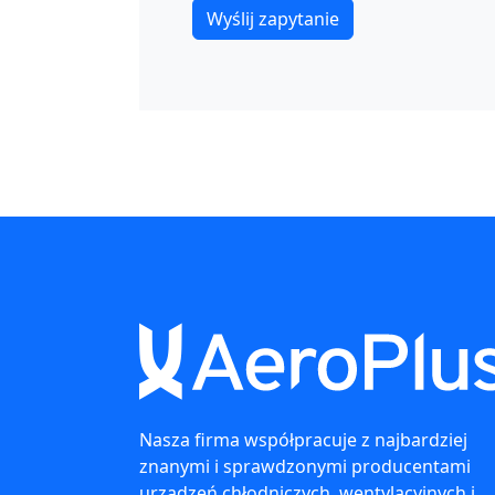
Nasza firma współpracuje z najbardziej
znanymi i sprawdzonymi producentami
urządzeń chłodniczych, wentylacyjnych i