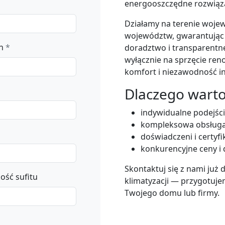
energooszczędne rozwiąz
Działamy na terenie woje
województw, gwarantując s
n
*
doradztwo i transparentn
wyłącznie na sprzęcie re
komfort i niezawodność ins
Dlaczego wart
indywidualne podejśc
kompleksowa obsługa
doświadczeni i certyfi
konkurencyjne ceny 
Skontaktuj się z nami już d
ość sufitu
klimatyzacji — przygotuj
Twojego domu lub firmy.