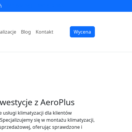
ń
661 666 361
880 652 384
alizacje
Blog
Kontakt
Wycena
westycje z AeroPlus
usługi klimatyzacji dla klientów
Specjalizujemy się w montażu klimatyzacji,
sprzedażowej, oferując sprawdzone i