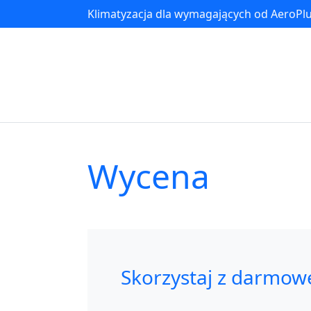
Klimatyzacja dla wymagających od AeroPl
Wycena
Skorzystaj z darmow