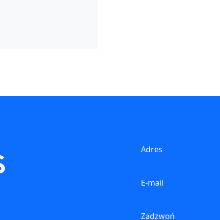
Klimatyzacja
Adres
Aleja Wilanowska 9A
Pompy ciepła
E-mail
Wentylacja
kontakt@aeroplus.pl
Rekuperacja
Zadzwoń