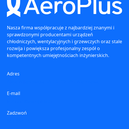
Nasza firma współpracuje z najbardziej znanymi i
sprawdzonymi producentami urządzeń
chłodniczych, wentylacyjnych i grzewczych oraz stale
rozwija i powiększa profesjonalny zespół o
kompetentnych umiejętnościach inżynierskich.
Adres
Aleja Wilanowska 9A U2, 02-765 Warszawa
E-mail
kontakt@aeroplus.pl
Zadzwoń
661 666 361
880 652 384