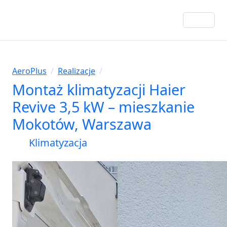
AeroPlus
/
Realizacje
/
Montaż klimatyzacji Haier
Revive 3,5 kW – mieszkanie
Mokotów, Warszawa
Klimatyzacja