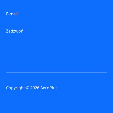
Aleja Wilanowska 9A U2, 02-765 Warszawa
E-mail
kontakt@aeroplus.pl
Zadzwoń
661 666 361
880 652 384
Copyright © 2026 AeroPlus
Nasza wizytówka
Polityka prywatności