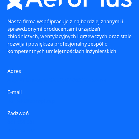
Nasza firma współpracuje z najbardziej znanymi i
sprawdzonymi producentami urządzeń
chłodniczych, wentylacyjnych i grzewczych oraz stale
rozwija i powiększa profesjonalny zespół o
kompetentnych umiejętnościach inżynierskich.
Adres
Aleja Wilanowska 9A U2, 02-765 Warszawa
E-mail
kontakt@aeroplus.pl
Zadzwoń
661 666 361
880 652 384