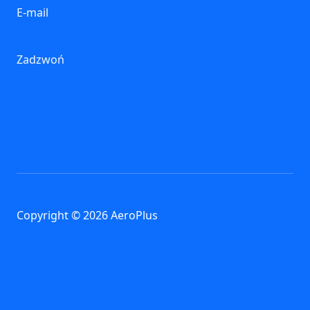
E-mail
kontakt@aeroplus.pl
Zadzwoń
661 666 361
880 652 384
Copyright © 2026 AeroPlus
Nasza wizytówka
Polityka prywatności
Ustawienia cookies