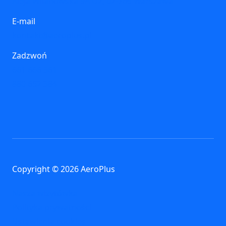
Aleja Wilanowska 9A U2, 02-765 Warszawa
E-mail
kontakt@aeroplus.pl
Zadzwoń
661 666 361
880 652 384
Copyright © 2026 AeroPlus
Nasza wizytówka
Polityka prywatności
Ustawienia cookies