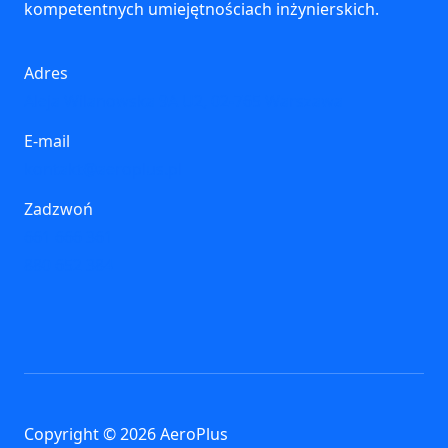
kompetentnych umiejętnościach inżynierskich.
Adres
Aleja Wilanowska 9A U2, 02-765 Warszawa
E-mail
kontakt@aeroplus.pl
Zadzwoń
661 666 361
880 652 384
Copyright © 2026 AeroPlus